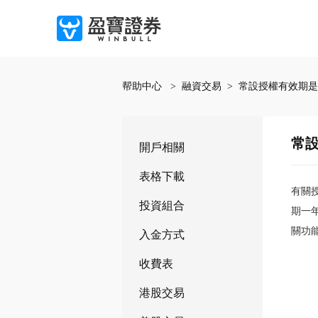
帮助中心
融資交易
常設授權有效期是
常
開戶相關
表格下載
有關
投資組合
期一
關功
入金方式
收費表
港股交易